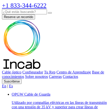
+1 833-344-6222
Reserve un recorrido
Cable óptico
Configurador
Tu Rep
Centro de Aprendizaje
Base de
conocimientos
Sobre nosotros
Carreras
Contactos
Suscribirse
En
|
Es
OPGW Cable de Guarda
Utilizado por compañías eléctricas en las líneas de transmisión
con una tensión de 35 kV y superior para crear líneas de