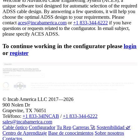
Welcome to Advanced Cable Engineering System (ACES), a
unique software tool designed for automatic selection of the required
ADSS cable design. By answering a few questions, it will help you
choose the optimal ADSS design to your requirements. Please
contact
aces@incabamerica.com
or
+1 833-344-6222
if you have
questions or requests related to the configurator. In email subject,
please specify ACES ADSS.
To continue working in the configurator please
login
or
register
© Incab America LLC 2017—2026
900 Nolen Dr
Grapevine, TX 76051
Teléfono:
+1 833-34INCAB
/
+1 833-344-6222
sales@incabamerica.com
Cable óptico
Configurador
Tu Rep
Carreras 🚀
Sostenibilidad 🌿
Centro de Aprendizaje
Base de conocimientos
Sobre nosotros
Contactos