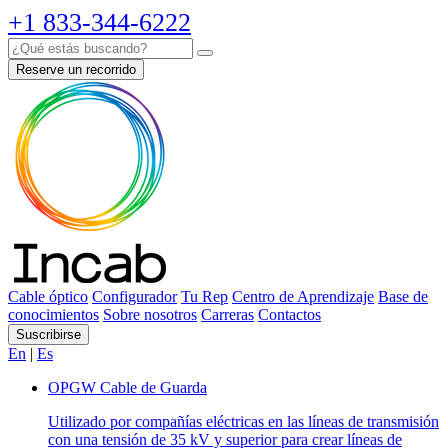
+1 833-344-6222
Reserve un recorrido
Cable óptico
Configurador
Tu Rep
Centro de Aprendizaje
Base de
conocimientos
Sobre nosotros
Carreras
Contactos
Suscribirse
En
|
Es
OPGW Cable de Guarda
Utilizado por compañías eléctricas en las líneas de transmisión
con una tensión de 35 kV y superior para crear líneas de