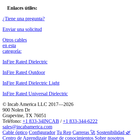
Enlaces útiles:
¿Tiene una pregunta?
Enviar una solicitud
Otros cables
en esta
categoría:
InFire Rated Dielectric
InFire Rated Outdoor
InFire Rated Dielectric Light
InFire Rated Universal Dielectric
© Incab America LLC 2017—2026
900 Nolen Dr
Grapevine, TX 76051
Teléfono:
+1 833-34INCAB
/
+1 833-344-6222
sales@incabamerica.com
Cable óptico
Configurador
Tu Rep
Carreras 🚀
Sostenibilidad 🌿
Centro de Aprendizaje
Base de conocimientos
Sobre nosotros