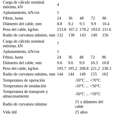
Carga de cálculo nominal
4
máxima, kN
Aplastamiento, kN/cm
1
Fibras, hasta
24
36
48
72
96
Diámetro del cable, mm
8.8
9.2
9.5
9.9
10.4
Peso del cable, kg/km
153.8
167.2
178.2
193.0
211.6
Radio de curvatura mínimo, mm
132
138
143
149
156
Carga de cálculo nominal
7
máxima, kN
Aplastamiento, kN/cm
1
Fibras, hasta
24
36
48
72
96
Diámetro del cable, mm
9.6
9.6
9.9
10.3
10.8
Peso del cable, kg/km
195.7
195.2
208.8
221.2
238.3
Radio de curvatura mínimo, mm
144
144
149
155
162
Temperatura de operación
-50°C ... +70°C
Temperatura de instalación
-10°C ... +50°C
Temperatura de transporte y
-50°C ... +50°C
almacenamiento
15 x diámetro del
Radio de curvatura mínimo
cable
Vida útil
25 años