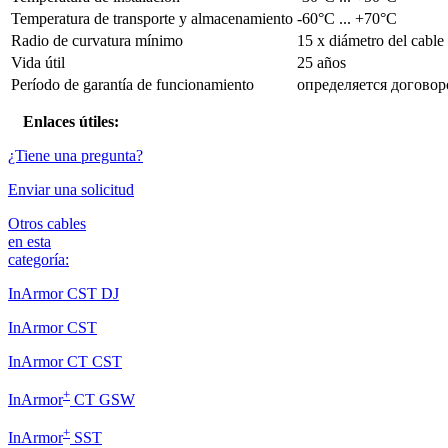
Temperatura de transporte y almacenamiento
-60°C ... +70°C
Radio de curvatura mínimo
15 x diámetro del cable
Vida útil
25 años
Período de garantía de funcionamiento
определяется договор
Enlaces útiles:
¿Tiene una pregunta?
Enviar una solicitud
Otros cables
en esta
categoría:
InArmor CST DJ
InArmor CST
InArmor CT CST
+
InArmor
CT GSW
+
InArmor
SST