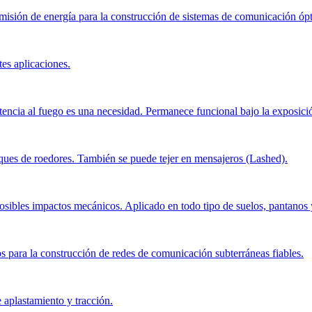
smisión de energía para la construcción de sistemas de comunicación ópti
tes aplicaciones.
istencia al fuego es una necesidad. Permanece funcional bajo la exposici
aques de roedores. También se puede tejer en mensajeros (Lashed).
osibles impactos mecánicos. Aplicado en todo tipo de suelos, pantanos y 
 para la construcción de redes de comunicación subterráneas fiables.
 aplastamiento y tracción.