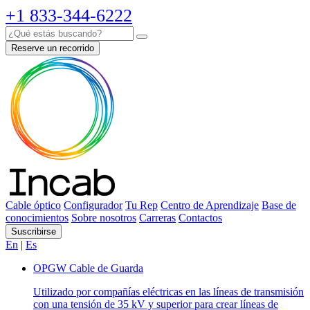
+1 833-344-6222
Reserve un recorrido
Cable óptico
Configurador
Tu Rep
Centro de Aprendizaje
Base de
conocimientos
Sobre nosotros
Carreras
Contactos
Suscribirse
En
|
Es
OPGW Cable de Guarda
Utilizado por compañías eléctricas en las líneas de transmisión
con una tensión de 35 kV y superior para crear líneas de