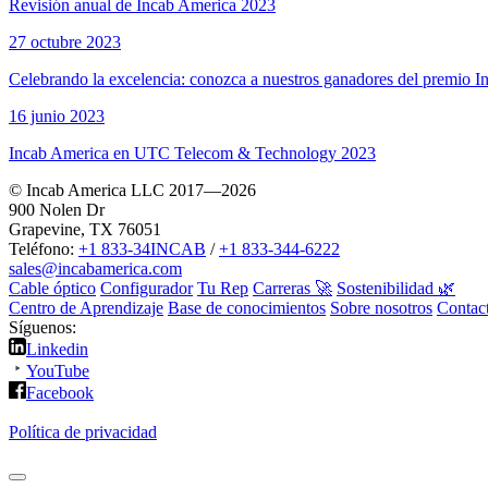
Revisión anual de Incab America 2023
27 octubre 2023
Celebrando la excelencia: conozca a nuestros ganadores del premio 
16 junio 2023
Incab America en UTC Telecom & Technology 2023
© Incab America LLC 2017—2026
900 Nolen Dr
Grapevine, TX 76051
Teléfono:
+1 833-34INCAB
/
+1 833-344-6222
sales@incabamerica.com
Cable óptico
Configurador
Tu Rep
Carreras 🚀
Sostenibilidad 🌿
Centro de Aprendizaje
Base de conocimientos
Sobre nosotros
Contac
Síguenos:
Linkedin
YouTube
Facebook
Política de privacidad