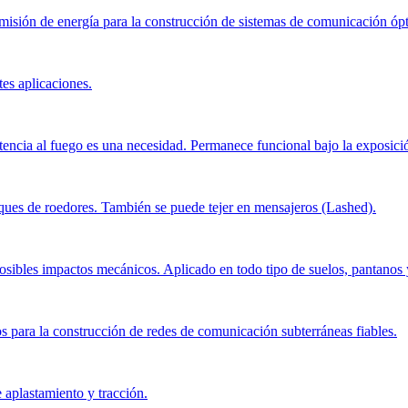
smisión de energía para la construcción de sistemas de comunicación ópti
tes aplicaciones.
istencia al fuego es una necesidad. Permanece funcional bajo la exposici
aques de roedores. También se puede tejer en mensajeros (Lashed).
osibles impactos mecánicos. Aplicado en todo tipo de suelos, pantanos y 
 para la construcción de redes de comunicación subterráneas fiables.
 aplastamiento y tracción.