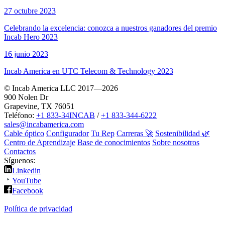
27 octubre 2023
Celebrando la excelencia: conozca a nuestros ganadores del premio
Incab Hero 2023
16 junio 2023
Incab America en UTC Telecom & Technology 2023
© Incab America LLC 2017—2026
900 Nolen Dr
Grapevine, TX 76051
Teléfono:
+1 833-34INCAB
/
+1 833-344-6222
sales@incabamerica.com
Cable óptico
Configurador
Tu Rep
Carreras 🚀
Sostenibilidad 🌿
Centro de Aprendizaje
Base de conocimientos
Sobre nosotros
Contactos
Síguenos:
Linkedin
YouTube
Facebook
Política de privacidad