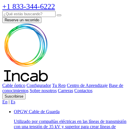
+1 833-344-6222
Reserve un recorrido
Cable óptico
Configurador
Tu Rep
Centro de Aprendizaje
Base de
conocimientos
Sobre nosotros
Carreras
Contactos
Suscribirse
En
|
Es
OPGW Cable de Guarda
Utilizado por compañías eléctricas en las líneas de transmisión
con una tensión de 35 kV y superior para crear líneas de