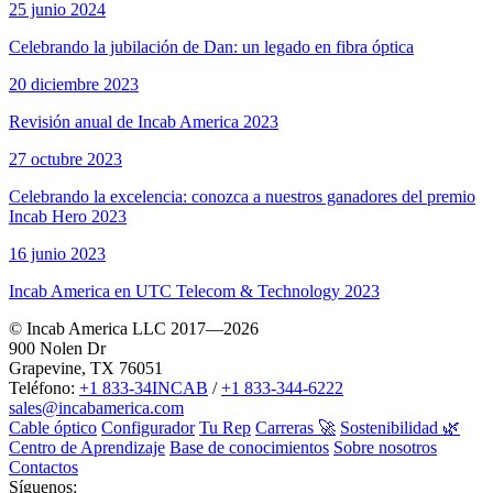
25 junio 2024
Celebrando la jubilación de Dan: un legado en fibra óptica
20 diciembre 2023
Revisión anual de Incab America 2023
27 octubre 2023
Celebrando la excelencia: conozca a nuestros ganadores del premio
Incab Hero 2023
16 junio 2023
Incab America en UTC Telecom & Technology 2023
© Incab America LLC 2017—2026
900 Nolen Dr
Grapevine, TX 76051
Teléfono:
+1 833-34INCAB
/
+1 833-344-6222
sales@incabamerica.com
Cable óptico
Configurador
Tu Rep
Carreras 🚀
Sostenibilidad 🌿
Centro de Aprendizaje
Base de conocimientos
Sobre nosotros
Contactos
Síguenos: