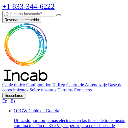
+1 833-344-6222
Reserve un recorrido
Cable óptico
Configurador
Tu Rep
Centro de Aprendizaje
Base de
conocimientos
Sobre nosotros
Carreras
Contactos
Suscribirse
En
|
Es
OPGW Cable de Guarda
Utilizado por compañías eléctricas en las líneas de transmisión
con una tensión de 35 kV y superior para crear líneas de