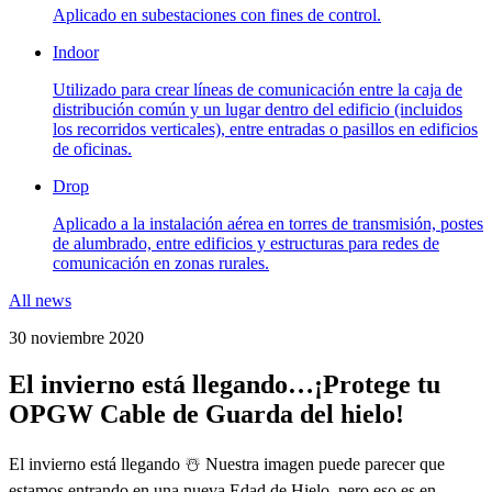
Aplicado en subestaciones con fines de control.
Indoor
Utilizado para crear líneas de comunicación entre la caja de
distribución común y un lugar dentro del edificio (incluidos
los recorridos verticales), entre entradas o pasillos en edificios
de oficinas.
Drop
Aplicado a la instalación aérea en torres de transmisión, postes
de alumbrado, entre edificios y estructuras para redes de
comunicación en zonas rurales.
All news
30 noviembre 2020
El invierno está llegando…¡Protege tu
OPGW Cable de Guarda del hielo!
El invierno está llegando ☃️ Nuestra imagen puede parecer que
estamos entrando en una nueva Edad de Hielo, pero eso es en