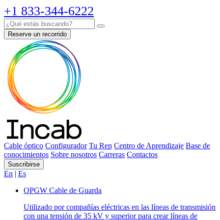
+1 833-344-6222
Reserve un recorrido
Cable óptico
Configurador
Tu Rep
Centro de Aprendizaje
Base de
conocimientos
Sobre nosotros
Carreras
Contactos
Suscribirse
En
|
Es
OPGW Cable de Guarda
Utilizado por compañías eléctricas en las líneas de transmisión
con una tensión de 35 kV y superior para crear líneas de