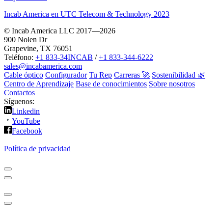
Incab America en UTC Telecom & Technology 2023
© Incab America LLC 2017—2026
900 Nolen Dr
Grapevine, TX 76051
Teléfono:
+1 833-34INCAB
/
+1 833-344-6222
sales@incabamerica.com
Cable óptico
Configurador
Tu Rep
Carreras 🚀
Sostenibilidad 🌿
Centro de Aprendizaje
Base de conocimientos
Sobre nosotros
Contactos
Síguenos:
Linkedin
YouTube
Facebook
Política de privacidad