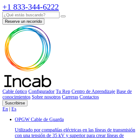
+1 833-344-6222
Reserve un recorrido
Cable óptico
Configurador
Tu Rep
Centro de Aprendizaje
Base de
conocimientos
Sobre nosotros
Carreras
Contactos
Suscribirse
En
|
Es
OPGW Cable de Guarda
Utilizado por compañías eléctricas en las líneas de transmisión
con una tensión de 35 kV y superior para crear líneas de