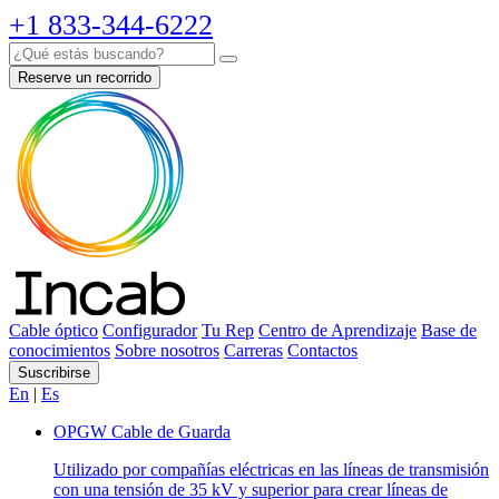
+1 833-344-6222
Reserve un recorrido
Cable óptico
Configurador
Tu Rep
Centro de Aprendizaje
Base de
conocimientos
Sobre nosotros
Carreras
Contactos
Suscribirse
En
|
Es
OPGW Cable de Guarda
Utilizado por compañías eléctricas en las líneas de transmisión
con una tensión de 35 kV y superior para crear líneas de