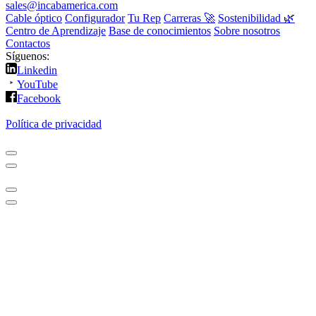
sales@incabamerica.com
Cable óptico
Configurador
Tu Rep
Carreras 🚀
Sostenibilidad 🌿
Centro de Aprendizaje
Base de conocimientos
Sobre nosotros
Contactos
Síguenos:
Linkedin
YouTube
Facebook
Política de privacidad